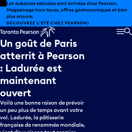
Skip to offers
Passer au contenu principal
Les aubaines estivales sont arrivées chez Pearson.
Magasinage hors taxes, offres gastronomiques et bien
plus encore.
DÉCOUVREZ L’ÉTÉ CHEZ PEARSON
MEN
R
Un
goût
de
Paris
atterrit
à
Pearson
:
Ladurée
est
maintenant
ouvert
Voilà une bonne raison de prévoir
un peu plus de temps avant votre
vol. Ladurée, la pâtisserie
française de renommée mondiale,