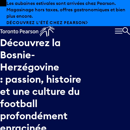
Skip to offers
Passer au contenu principal
Les aubaines estivales sont arrivées chez Pearson.
Magasinage hors taxes, offres gastronomiques et bien
plus encore.
DÉCOUVREZ L’ÉTÉ CHEZ PEARSON
MEN
R
Découvrez
la
Bosnie-
Herzégovine
:
passion,
histoire
et
une
culture
du
football
profondément
enracinée