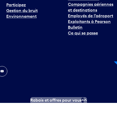
Compagnies aériennes
Participez
et destinations
Gestion du bruit
Employés de l’aéroport
Environnement
Exploitants à Pearson
Bulletin
Ce qui se passe
In
ouTube
Rabais et offres pour vous
4
ngues officielles
Conditions d’utilisation des médias sociaux
C
ity.