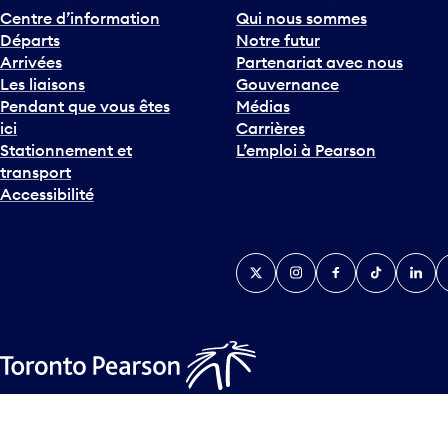
Centre d’information
Qui nous sommes
Départs
Notre futur
Arrivées
Partenariat avec nous
Les liaisons
Gouvernance
Pendant que vous êtes
Médias
ici
Carrières
Stationnement et
L’emploi à Pearson
transport
Accessibilité
Twitter
Instagram
Facebook
TikTok
Linked
Y
Plan d’accessibilité
Déclaration d’accessibilité
Plan sur les la
© Tous droits réservés
2026
Greater Toronto Airports Author