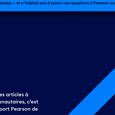
tsApp — et n’hésitez pas à poser vos questions à Pearson sur 
s articles à
autaires, c’est
oport Pearson de