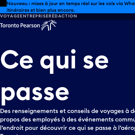
Skip to offers
Passer au contenu principal
Nouveau : mises à jour en temps réel sur les vols via Wha
itinéraires et bien plus encore.
VOYAGE
ENTREPRISE
RÉDACTION
Ce
qui
se
passe
Des renseignements et conseils de voyages à de
propos des employés à des événements commun
l’endroit pour découvrir ce qui se passe à l’aér