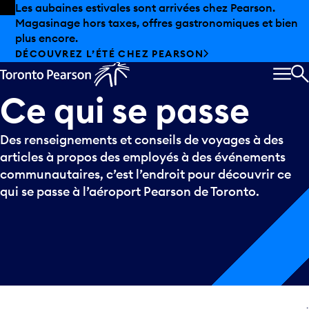
Skip to offers
Passer au contenu principal
Les aubaines estivales sont arrivées chez Pearson.
Magasinage hors taxes, offres gastronomiques et bien
plus encore.
DÉCOUVREZ L’ÉTÉ CHEZ PEARSON
MEN
R
Ce
qui
se
passe
Des renseignements et conseils de voyages à des
articles à propos des employés à des événements
communautaires, c’est l’endroit pour découvrir ce
qui se passe à l’aéroport Pearson de Toronto.