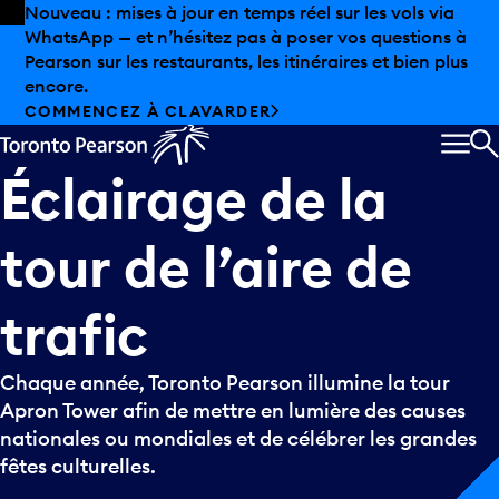
Skip to offers
Passer au contenu principal
Nouveau : mises à jour en temps réel sur les vols via
WhatsApp — et n’hésitez pas à poser vos questions à
Pearson sur les restaurants, les itinéraires et bien plus
encore.
COMMENCEZ À CLAVARDER
MEN
R
Éclairage
de
la
tour
de
l’aire
de
trafic
Chaque année, Toronto Pearson illumine la tour
Apron Tower afin de mettre en lumière des causes
nationales ou mondiales et de célébrer les grandes
fêtes culturelles.