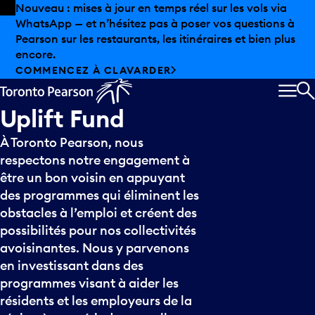
Skip to offers
Passer au contenu principal
Nouveau : mises à jour en temps réel sur les vols via
WhatsApp — et n’hésitez pas à poser vos questions à
Pearson sur les restaurants, les itinéraires et bien plus
encore.
COMMENCEZ À CLAVARDER
MEN
R
Uplift
Fund
À Toronto Pearson, nous
respectons notre engagement à
être un bon voisin en appuyant
des programmes qui éliminent les
obstacles à l’emploi et créent des
possibilités pour nos collectivités
avoisinantes. Nous y parvenons
en investissant dans des
programmes visant à aider les
résidents et les employeurs de la