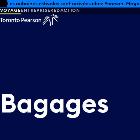
Skip to offers
Passer au contenu principal
Les aubaines estivales sont arrivées chez Pearson. Maga
VOYAGE
ENTREPRISE
RÉDACTION
Bagages