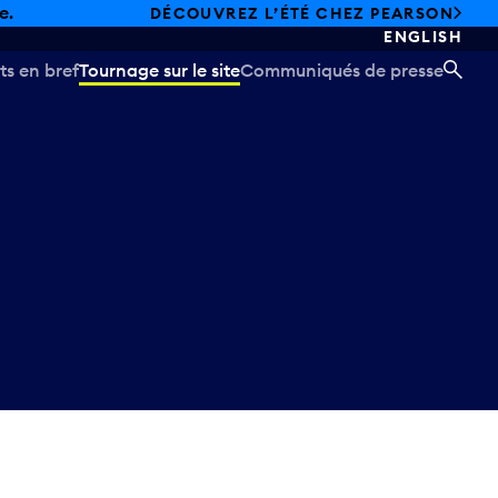
e.
DÉCOUVREZ L’ÉTÉ CHEZ PEARSON
ENGLISH
ts en bref
Tournage sur le site
Communiqués de presse
REC