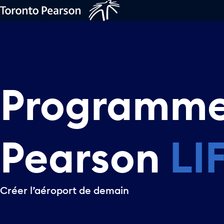
Skip to main content
Programm
Pearson
LI
Créer l’aéroport de demain