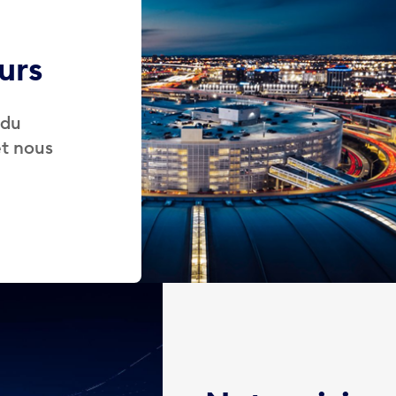
urs
 du
t nous