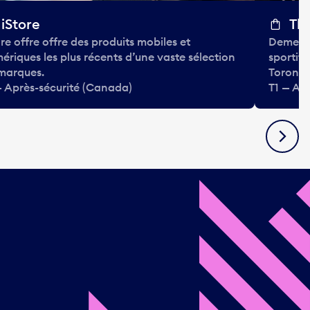
iStore
Th
ore offre offre des produits mobiles et
Demeure
ériques les plus récents d’une vaste sélection
sportifs
marques.
Toronto
— Après-sécurité (Canada)
T1 — Ap
Suivan