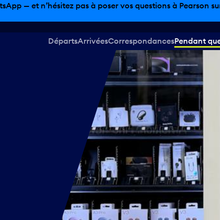
tsApp — et n’hésitez pas à poser vos questions à Pearson sur 
Départs
Arrivées
Correspondances
Pendant que 