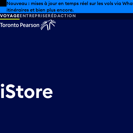
Skip to offers
Passer au contenu principal
Nouveau : mises à jour en temps réel sur les vols via Wha
itinéraires et bien plus encore.
VOYAGE
ENTREPRISE
RÉDACTION
iStore