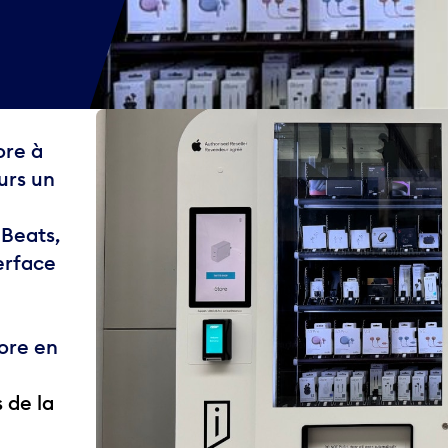
ore à
urs un
 Beats,
terface
ore en
 de la