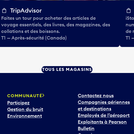
TripAdvisor
Faites un tour pour acheter des articles de
iSt
voyage essentiels, des livres, des magazines, des
num
collations et des boissons.
de 
T1 — Après-sécurité (Canada)
T1 
TOUS LES MAGASINS
Contactez nous
COMMUNAUTÉ
Compagnies aériennes
Participez
et destinations
Gestion du bruit
Employés de l’aéroport
Environnement
Exploitants à Pearson
Bulletin