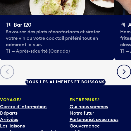
Bar 120
Savourez des plats réconfortants et sirotez
Hamb
votre vin ou votre cocktail préféré tout en
frite
admirant la vue.
class
T1 — Après-sécurité (Canada)
T1 —
Précédent
Suiva
TOUS LES ALIMENTS ET BOISSONS
VOYAGE
ENTREPRISE
Centre d’information
Qui nous sommes
Départs
Notre futur
Arrivées
Partenariat avec nous
Les liaisons
Gouvernance