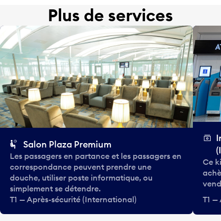
Plus de services
I
Salon Plaza Premium
(
Les passagers en partance et les passagers en
Ce k
correspondance peuvent prendre une
achè
douche, utiliser poste informatique, ou
vend
simplement se détendre.
T1 — Après-sécurité (International)
T1 — 