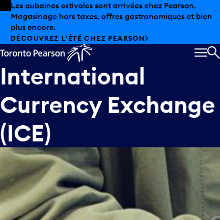
Skip to offers
Passer au contenu principal
Les aubaines estivales sont arrivées chez Pearson.
Magasinage hors taxes, offres gastronomiques et bien
plus encore.
DÉCOUVREZ L’ÉTÉ CHEZ PEARSON
MEN
R
International
Currency Exchange
(ICE)