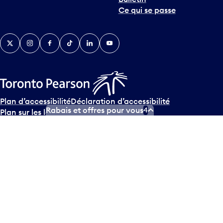
Ce qui se passe
Twitter
Instagram
Facebook
TikTok
LinkedIn
YouTube
Plan d’accessibilité
Déclaration d’accessibilité
Rabais et offres pour vous
4
Plan sur les langues officielles
Conditions d’utilisation des médias sociaux
Conditions d’utilisation
Politique de confidentialité
© Tous droits réservés
2026
Greater Toronto Airports
Authority.