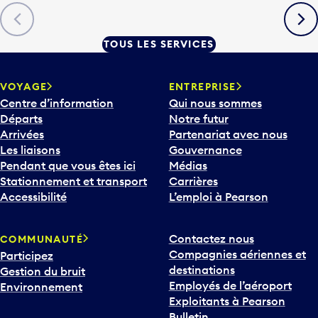
Précédent
Suiva
TOUS LES SERVICES
VOYAGE
ENTREPRISE
Centre d’information
Qui nous sommes
Départs
Notre futur
Arrivées
Partenariat avec nous
Les liaisons
Gouvernance
Pendant que vous êtes ici
Médias
Stationnement et transport
Carrières
Accessibilité
L’emploi à Pearson
Contactez nous
COMMUNAUTÉ
Compagnies aériennes et
Participez
destinations
Gestion du bruit
Employés de l’aéroport
Environnement
Exploitants à Pearson
Bulletin