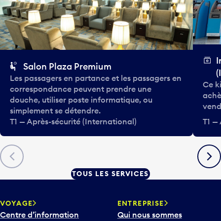
I
Salon Plaza Premium
(
Les passagers en partance et les passagers en
Ce k
correspondance peuvent prendre une
achè
douche, utiliser poste informatique, ou
vend
simplement se détendre.
T1 — Après-sécurité (International)
T1 — 
Précédent
Suiva
TOUS LES SERVICES
VOYAGE
ENTREPRISE
Centre d’information
Qui nous sommes