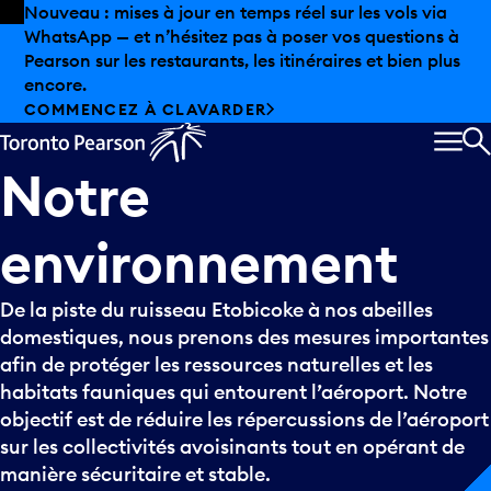
Skip to offers
Passer au contenu principal
Les aubaines estivales sont arrivées chez Pearson.
Magasinage hors taxes, offres gastronomiques et bien
plus encore.
DÉCOUVREZ L’ÉTÉ CHEZ PEARSON
MEN
R
Notre
environnement
De la piste du ruisseau Etobicoke à nos abeilles
domestiques, nous prenons des mesures importantes
afin de protéger les ressources naturelles et les
habitats fauniques qui entourent l’aéroport. Notre
objectif est de réduire les répercussions de l’aéroport
sur les collectivités avoisinants tout en opérant de
manière sécuritaire et stable.