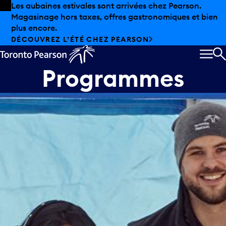
Skip to offers
Passer au contenu principal
Les aubaines estivales sont arrivées chez Pearson.
Magasinage hors taxes, offres gastronomiques et bien
plus encore.
DÉCOUVREZ L’ÉTÉ CHEZ PEARSON
MEN
R
Programmes