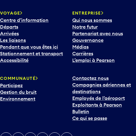
VOYAGE
ENTREPRISE
Centre d’information
Qui nous sommes
Départs
Notre futur
Arrivées
Partenariat avec nous
Les liaisons
Gouvernance
Pendant que vous êtes ici
Médias
Stationnement et transport
Carrières
Accessibilité
L’emploi à Pearson
Contactez nous
COMMUNAUTÉ
Compagnies aériennes et
Participez
destinations
Gestion du bruit
Employés de l’aéroport
Environnement
Exploitants à Pearson
Bulletin
Ce qui se passe
Twitter
Instagram
Facebook
TikTok
LinkedIn
YouTube