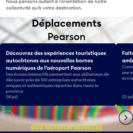
Nous pensons autant à l’orientation de notre
collectivité qu’à votre destination.
Déplacements
Pearson
Découvrez des expériences touristiques
Fait
autochtones aux nouvelles bornes
amba
Conna
numériques de l’aéroport Pearson
une e
Des écrans interactifs permettent aux utilisateurs de
accom
découvrir près de 100 entreprises autochtones
uniques et authentiques réparties dans toute la
province
28 juil.
22 jui
Précédent
Suiva
VOIR TOUTES LES NOUVELLES