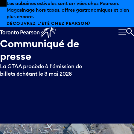
Skip to offers
Passer au contenu principal
Les aubaines estivales sont arrivées chez Pearson.
Magasinage hors taxes, offres gastronomiques et bien
plus encore.
DÉCOUVREZ L’ÉTÉ CHEZ PEARSON
MEN
R
Communiqué
de
presse
La GTAA procède à l’émission de
billets échéant le 3 mai 2028