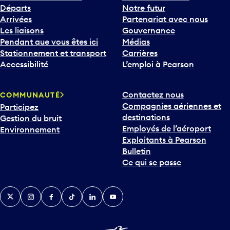
Départs
Notre futur
Arrivées
Partenariat avec nous
Les liaisons
Gouvernance
Pendant que vous êtes ici
Médias
Stationnement et transport
Carrières
Accessibilité
L’emploi à Pearson
Contactez nous
COMMUNAUTÉ
Compagnies aériennes et
Participez
destinations
Gestion du bruit
Employés de l’aéroport
Environnement
Exploitants à Pearson
Bulletin
Ce qui se passe
Twitter
Instagram
Facebook
TikTok
LinkedIn
YouTube