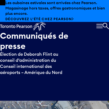
Skip to offers
Passer au contenu principal
Les aubaines estivales sont arrivées chez Pearson.
Magasinage hors taxes, offres gastronomiques et bien
plus encore.
DÉCOUVREZ L’ÉTÉ CHEZ PEARSON
MEN
R
Communiqués
de
presse
Élection de Deborah Flint au
conseil d’administration du
Conseil international des
aéroports – Amérique du Nord