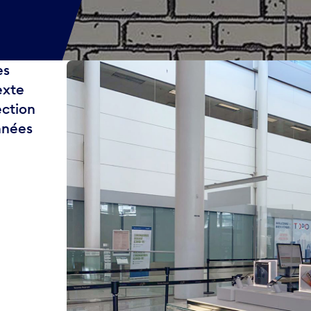
es
exte
ection
nnées