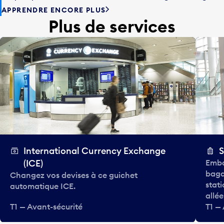
APPRENDRE ENCORE PLUS
Plus de services
International Currency Exchange
S
(ICE)
Emba
baga
Changez vos devises à ce guichet
stat
automatique ICE.
allée
T1 — Avant-sécurité
T1 —