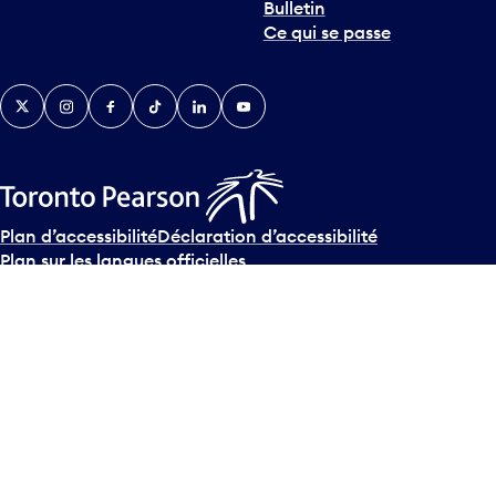
Bulletin
Ce qui se passe
Twitter
Instagram
Facebook
TikTok
LinkedIn
YouTube
Plan d’accessibilité
Déclaration d’accessibilité
Plan sur les langues officielles
Conditions d’utilisation des médias sociaux
Conditions d’utilisation
Politique de confidentialité
© Tous droits réservés
2026
Greater Toronto Airports
Authority.