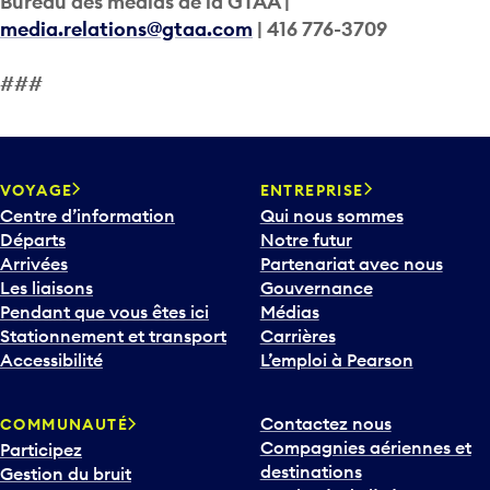
Bureau des médias de la GTAA |
media.relations@gtaa.com
| 416 776-3709
###
VOYAGE
ENTREPRISE
Centre d’information
Qui nous sommes
Départs
Notre futur
Arrivées
Partenariat avec nous
Les liaisons
Gouvernance
Pendant que vous êtes ici
Médias
Stationnement et transport
Carrières
Accessibilité
L’emploi à Pearson
Contactez nous
COMMUNAUTÉ
Compagnies aériennes et
Participez
destinations
Gestion du bruit