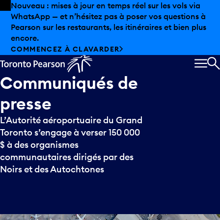
Skip to offers
Passer au contenu principal
Nouveau : mises à jour en temps réel sur les vols via
WhatsApp — et n’hésitez pas à poser vos questions à
Pearson sur les restaurants, les itinéraires et bien plus
encore.
COMMENCEZ À CLAVARDER
MEN
R
Communiqués
de
presse
L’Autorité aéroportuaire du Grand
Toronto s’engage à verser 150 000
$ à des organismes
communautaires dirigés par des
Noirs et des Autochtones