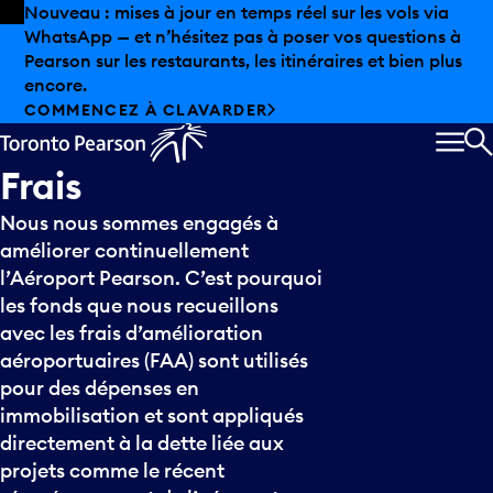
Skip to offers
Passer au contenu principal
Nouveau : mises à jour en temps réel sur les vols via
WhatsApp — et n’hésitez pas à poser vos questions à
Pearson sur les restaurants, les itinéraires et bien plus
encore.
COMMENCEZ À CLAVARDER
MEN
R
Frais
Nous nous sommes engagés à
améliorer continuellement
l’Aéroport Pearson. C’est pourquoi
les fonds que nous recueillons
avec les frais d’amélioration
aéroportuaires (FAA) sont utilisés
pour des dépenses en
immobilisation et sont appliqués
directement à la dette liée aux
projets comme le récent