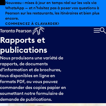
Skip to offers
Passer au contenu principal
Nouveau : mises à jour en temps réel sur les vols via
WhatsApp — et n’hésitez pas à poser vos questions à
Pearson sur les restaurants, les itinéraires et bien plus
encore.
COMMENCEZ À CLAVARDER
MEN
R
Rapports
et
publications
Nous produisons une variété de
rapports, de documents
d’information et de brochures,
tous disponibles en ligne en
formats PDF, ou vous pouvez
commander des copies papier en
soumettant notre formulaire de
demande de publications.